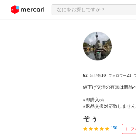
ンツにスキップ
62
10
21
出品数
フォロワー
値下げ交渉の有無は商品
※即購入ok

※返品交換対応致しませ
そぅ
150
フ