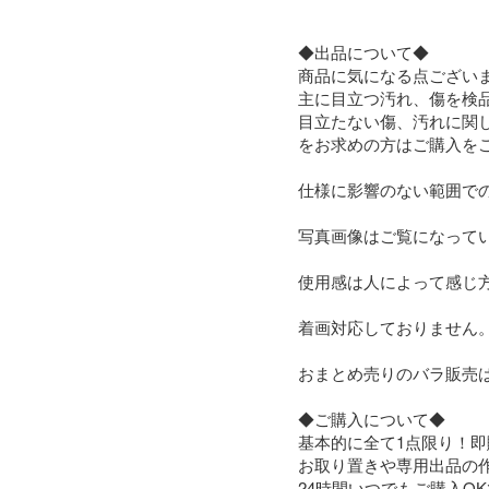
◆出品について◆

商品に気になる点ございま
主に目立つ汚れ、傷を検品
目立たない傷、汚れに関
をお求めの方はご購入をご
仕様に影響のない範囲で
写真画像はご覧になって
使用感は人によって感じ
着画対応しておりません。
おまとめ売りのバラ販売は
◆ご購入について◆

基本的に全て1点限り！即購入
お取り置きや専用出品の作
24時間いつでもご購入OKです(