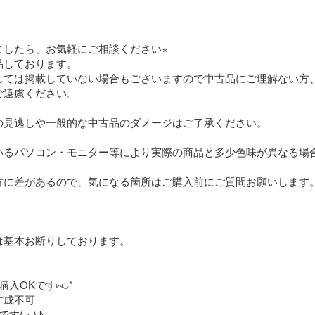
したら、お気軽にご相談ください⭐︎

しております。

しては掲載していない場合もございますので中古品にご理解ない方
遠慮ください。

の見逃しや一般的な中古品のダメージはご了承ください。

いるパソコン・モニター等により実際の商品と多少色味が異なる場合
方に差があるので、気になる箇所はご購入前にご質問お願いします。


基本お断りしております。

OKです⑅◡̈*

成不可

ت)♪
