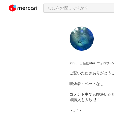
ンツにスキップ
2998
464
出品数
フォロワー
ご覧いただきありがとうござい
喫煙者・ペットなし

コメント中でも即決いただい
即購入も大歓迎！

・。*・
