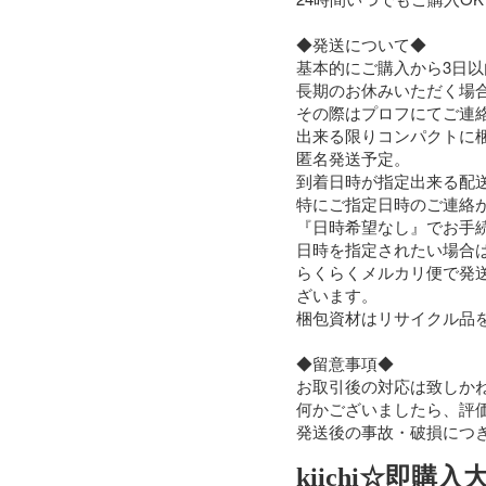
◆発送について◆

基本的にご購入から3日以
長期のお休みいただく場合
その際はプロフにてご連絡
出来る限りコンパクトに
匿名発送予定。

到着日時が指定出来る配送
特にご指定日時のご連絡が
『日時希望なし』でお手続
日時を指定されたい場合はご
らくらくメルカリ便で発
ざいます。

梱包資材はリサイクル品を
◆留意事項◆

お取引後の対応は致しかね
何かございましたら、評価
発送後の事故・破損につ
kiichi☆即購