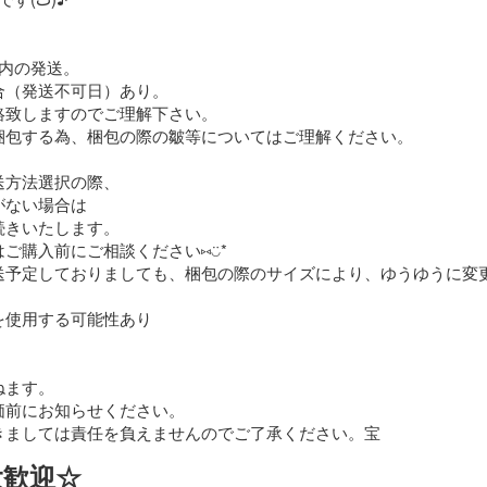
内の発送。

（発送不可日）あり。

致しますのでご理解下さい。

梱包する為、梱包の際の皺等についてはご理解ください。

方法選択の際、

ない場合は

きいたします。

購入前にご相談ください⑅◡̈*

送予定しておりましても、梱包の際のサイズにより、ゆうゆうに変
使用する可能性あり

ます。

前にお知らせください。

きましては責任を負えませんのでご了承ください。宝
入大歓迎☆