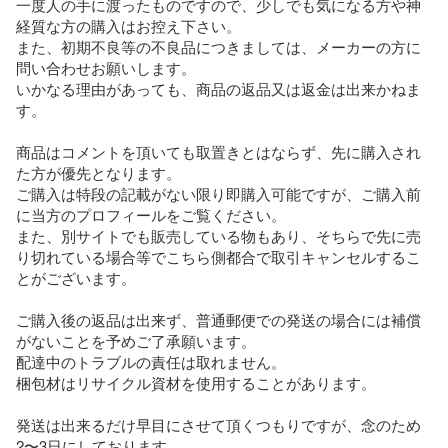
一度人の手に渡ったものですので、少しでも気になる方や神
経質な方の購入はお控え下さい。

また、初期不良等の不良品につきましては、メーカーの方に
問い合わせお願いします。

いかなる理由があっても、商品の返品又は返金は出来かねま
す。

商品はコメントを頂いても取置きとはならず、先に購入され
た方が優先となります。

ご購入は特段の記載がない限り即購入可能ですが、ご購入前
に当方のプロフィールをご覧ください。

また、別サイトでも販売している物もあり、そちらで先に売
り切れている場合等でこちら側都合で取引キャンセルするこ
とがございます。

ご購入後の返品は出来ず、普通郵便での発送の場合には補償
がないことを予めご了承願います。

配達中のトラブルの責任は取れません。

梱包材はリサイクル資材を使用することがあります。

発送は出来るだけ早目にさせて頂くつもりですが、念のため
2〜3日にしております。
