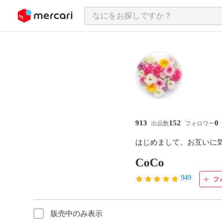
ンツにスキップ
913
152
0
出品数
フォロワー
はじめまして。お互いに
CoCo
949
フ
販売中のみ表示