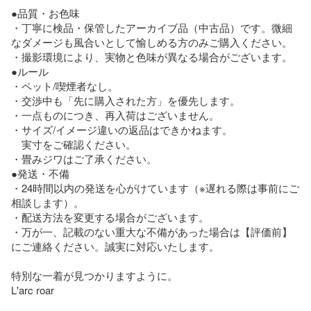
●品質・お色味

・丁寧に検品・保管したアーカイブ品（中古品）です。微細
なダメージも風合いとして愉しめる方のみご購入ください。

・撮影環境により、実物と色味が異なる場合がございます。

●ルール

・ペット/喫煙者なし。

・交渉中も「先に購入された方」を優先します。

・一点ものにつき、再入荷はございません。

・サイズ/イメージ違いの返品はできかねます。

　実寸をご確認ください。

・畳みジワはご了承ください。

●発送・不備

・24時間以内の発送を心がけています（※遅れる際は事前にご
相談します）。

・配送方法を変更する場合がございます。

・万が一、記載のない重大な不備があった場合は【評価前】
にご連絡ください。誠実に対応いたします。

特別な一着が見つかりますように。

L'arc roar