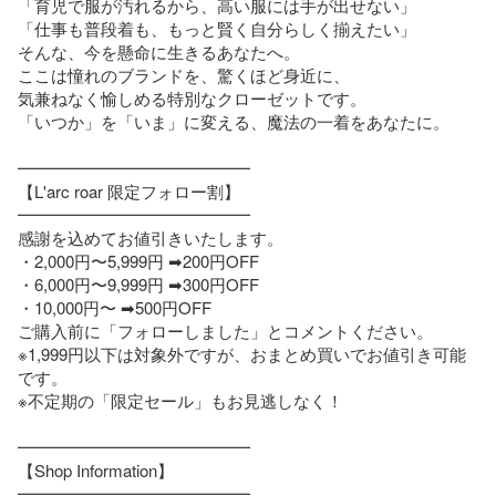
「育児で服が汚れるから、高い服には手が出せない」

「仕事も普段着も、もっと賢く自分らしく揃えたい」

そんな、今を懸命に生きるあなたへ。

ここは憧れのブランドを、驚くほど身近に、

気兼ねなく愉しめる特別なクローゼットです。

「いつか」を「いま」に変える、魔法の一着をあなたに。

━━━━━━━━━━━━━━

【L'arc roar 限定フォロー割】

━━━━━━━━━━━━━━

感謝を込めてお値引きいたします。

・2,000円〜5,999円 ➡︎200円OFF

・6,000円〜9,999円 ➡︎300円OFF

・10,000円〜 ➡︎500円OFF

ご購入前に「フォローしました」とコメントください。

※1,999円以下は対象外ですが、おまとめ買いでお値引き可能
です。

※不定期の「限定セール」もお見逃しなく！

━━━━━━━━━━━━━━

【Shop Information】

━━━━━━━━━━━━━━
