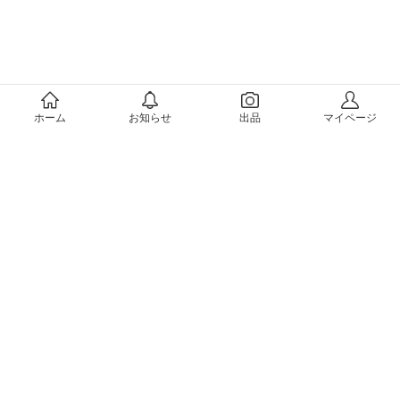
メルカリについて
ホーム
お知らせ
出品
マイページ
会社概要（運営会社）
採用情報
プレスリリース
公式ブログ
プレスキット
メルカリUS
メルカリShops
m department（エムデパ）
ヘルプ
ヘルプセンター（ガイド・お問い合わせ）
メルカリShopsでショップを開設する
メルカリShops ショップ管理画面にログイン
メルカリShops出店者向けガイド
お問い合わせ一覧