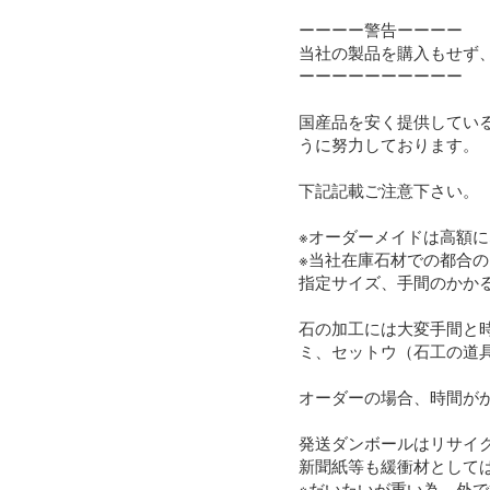
ーーーー警告ーーーー

当社の製品を購入もせず
ーーーーーーーーーー

国産品を安く提供してい
うに努力しております。

下記記載ご注意下さい。

※オーダーメイドは高額に
※当社在庫石材での都合の
指定サイズ、手間のかか
石の加工には大変手間と
ミ、セットウ（石工の道
オーダーの場合、時間がか
発送ダンボールはリサイク
新聞紙等も緩衝材としては
※だいたいが重い為、外で