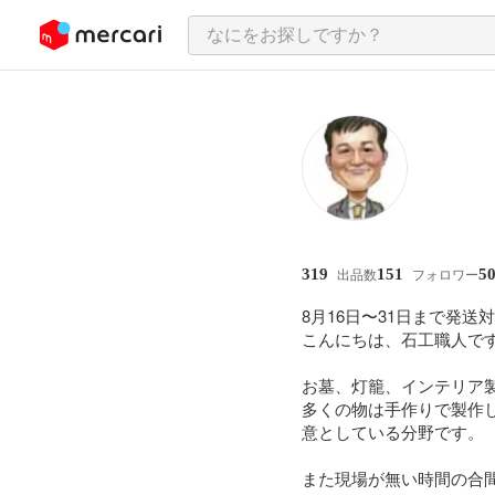
ンツにスキップ
319
151
5
出品数
フォロワー
8月16日〜31日まで発送
こんにちは、石工職人です
お墓、灯籠、インテリア
多くの物は手作りで製作
意としている分野です。

また現場が無い時間の合間