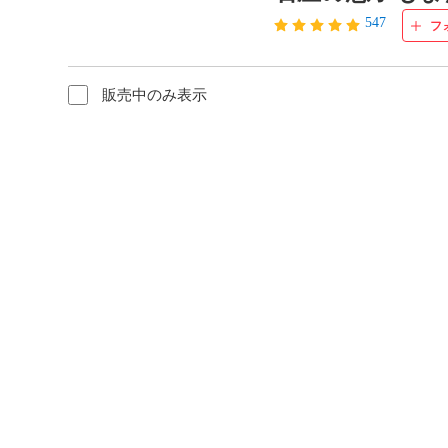
547
フ
販売中のみ表示