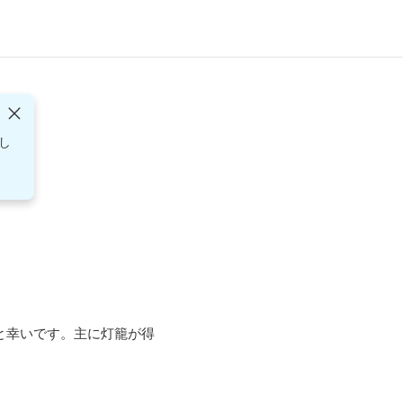
し
と幸いです。主に灯籠が得