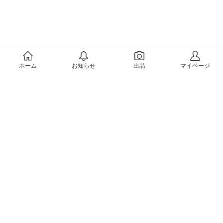
メルカリについて
ホーム
お知らせ
出品
マイページ
会社概要（運営会社）
採用情報
プレスリリース
公式ブログ
プレスキット
メルカリUS
メルカリShops
m department（エムデパ）
ヘルプ
ヘルプセンター（ガイド・お問い合わせ）
メルカリShopsでショップを開設する
メルカリShops ショップ管理画面にログイン
メルカリShops出店者向けガイド
お問い合わせ一覧