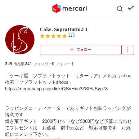
Cake. Soprattutto.LI
223
フォロー
225
241
0
出品数
フォロワー
フォロー中
『ケーキ屋　ソプラットゥット　リターリア』メルカリshop 

検索「ソプラットゥットshops」

https://mercariapp.page.link/QSvHxn3ZSfPJSyg78

ラッピングコーディネーターでありギフト包装ラッピングが
得意です

焼き菓子ギフト　2000円セットなど3000円など予算に合わせ
てプレゼント用　お歳暮　御中元など　対応可能です　お気
軽にコメント下さい。
