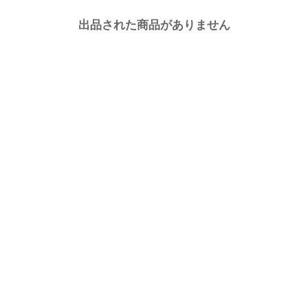
出品された商品がありません