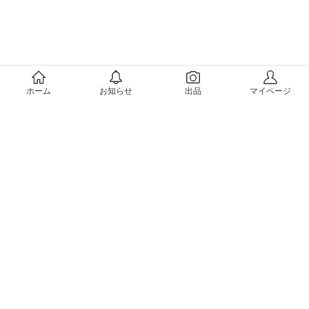
メルカリについて
ホーム
お知らせ
出品
マイページ
会社概要（運営会社）
採用情報
プレスリリース
公式ブログ
プレスキット
メルカリUS
メルカリShops
m department（エムデパ）
ヘルプ
ヘルプセンター（ガイド・お問い合わせ）
メルカリShopsでショップを開設する
メルカリShops ショップ管理画面にログイン
メルカリShops出店者向けガイド
お問い合わせ一覧