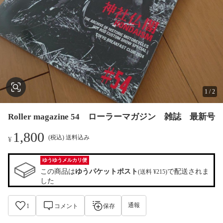
1
/
2
Roller magazine 54 ローラーマガジン 雑誌 最新号
1,800
(税込) 送料込み
¥
ゆうゆうメルカリ便
この商品は
ゆうパケットポスト
で配送されま
(送料 ¥215)
した
通報
1
コメント
保存