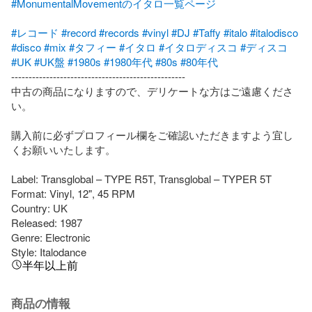
#MonumentalMovementのイタロ一覧ページ
#レコード
#record
#records
#vinyl
#DJ
#Taffy
#italo
#italodisco
#disco
#mix
#タフィー
#イタロ
#イタロディスコ
#ディスコ
#UK
#UK盤
#1980s
#1980年代
#80s
#80年代
--------------------------------------------------

中古の商品になりますので、デリケートな方はご遠慮くださ
い。

購入前に必ずプロフィール欄をご確認いただきますよう宜し
くお願いいたします。

Label: Transglobal – TYPE R5T, Transglobal – TYPER 5T

Format: Vinyl, 12", 45 RPM

Country: UK

Released: 1987

Genre: Electronic

Style: Italodance
半年以上前
商品の情報