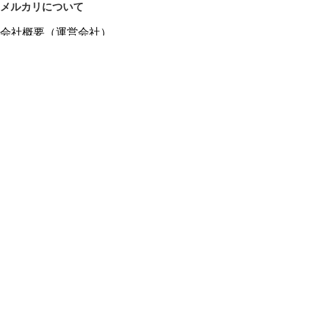
メルカリについて
会社概要（運営会社）
採用情報
プレスリリース
公式ブログ
プレスキット
メルカリUS
メルカリShops
m department（エムデパ）
ヘルプ
ヘルプセンター（ガイド・お問い合わせ）
メルカリShopsでショップを開設する
メルカリShops ショップ管理画面にログイン
メルカリShops出店者向けガイド
お問い合わせ一覧
フリーワードから商品をさがす
プライバシーと利用規約
メルカリ利用規約
メルカリShops利用規約