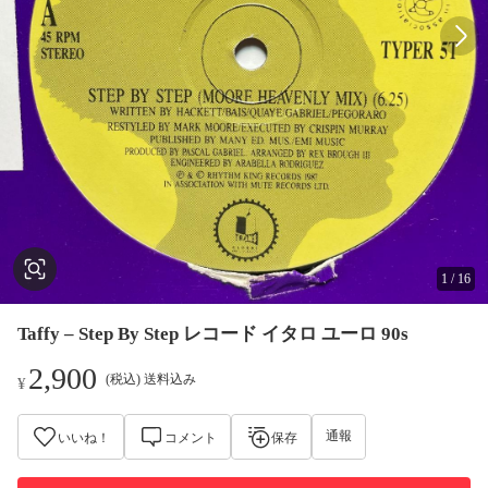
1
/
16
Taffy – Step By Step レコード イタロ ユーロ 90s
2,900
(税込) 送料込み
¥
通報
いいね！
コメント
保存