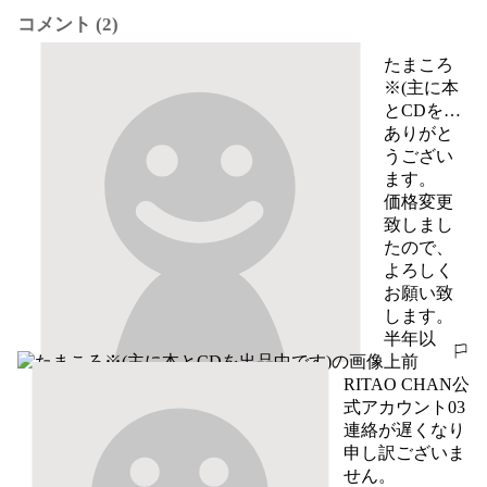
コメント (2)
たまころ
※(主に本
とCDを出
品中です)
ありがと
うござい
ます。

価格変更
致しまし
たので、
よろしく
お願い致
します。
半年以
報告する
上前
RITAO CHAN公
式アカウント03
連絡が遅くなり
申し訳ございま
せん。
