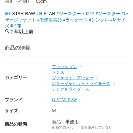
袖丈（外側）　65cm

#G
-STAR RAW 
#G
-STAR 
#ジースター・ロウ
#ジースター
#レ
ザージャケット
#未使用美品
#ライダース
#シングル
#Ｍサイ
ズ
#羊革
半年以上前
商品の情報
ファッション
メンズ
カテゴリー
ジャケット・アウター
レザージャケット・ライダース
シングルライダース
ブランド
G-STAR RAW
サイズ
M
新品、未使用
商品の状態
新品で購入し、一度も使用していない