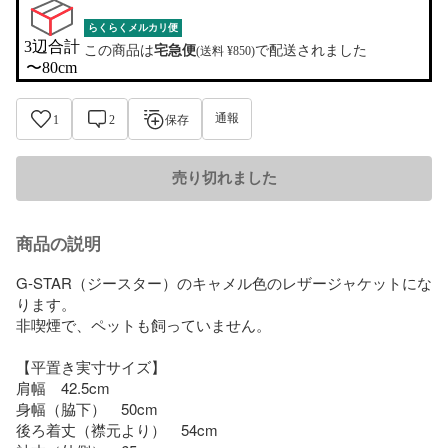
らくらくメルカリ便
3辺合計

この商品は
宅急便
で配送されました
(送料 ¥850)
〜80cm
通報
1
2
保存
売り切れました
商品の説明
G-STAR（ジースター）のキャメル色のレザージャケットにな
ります。

非喫煙で、ペットも飼っていません。

【平置き実寸サイズ】

肩幅　42.5cm

身幅（脇下）　50cm

後ろ着丈（襟元より）　54cm
