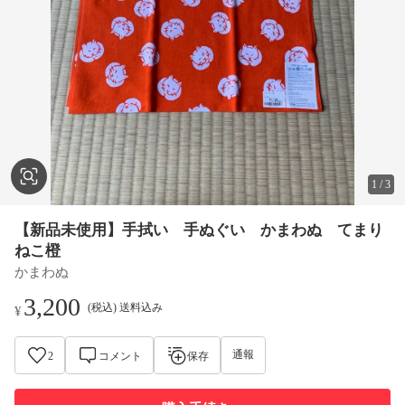
1
/
3
【新品未使用】手拭い 手ぬぐい かまわぬ てまり
ねこ橙
かまわぬ
3,200
(税込) 送料込み
¥
通報
2
コメント
保存