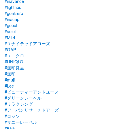
#inavance
#lighthou
#goalzero
#inacap
#goout
#solol
#ML4
#ユナイテッドアローズ
#GAP
#ユニクロ
#UNIQLO
#無印良品
#無印
#muji
#Lee
#ビューティーアンドユース
#グリーンレーベル
#リラクシング
#アーバンリサーチドアーズ
#ロッソ
#サニーレーベル
#KBF