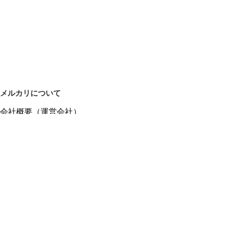
メルカリについて
会社概要（運営会社）
採用情報
プレスリリース
公式ブログ
プレスキット
メルカリUS
メルカリShops
m department（エムデパ）
ヘルプ
ヘルプセンター（ガイド・お問い合わせ）
メルカリShopsでショップを開設する