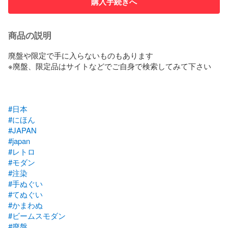
購入手続きへ
商品の説明
廃盤や限定で手に入らないものもあります

※廃盤、限定品はサイトなどでご自身で検索してみて下さい

#日本
#にほん
#JAPAN
#japan
#レトロ
#モダン
#注染
#手ぬぐい
#てぬぐい
#かまわぬ
#ビームスモダン
#廃盤