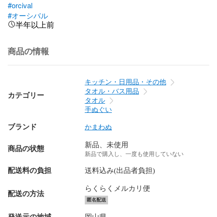
#orcival
#オーシバル
半年以上前
商品の情報
キッチン・日用品・その他
タオル・バス用品
カテゴリー
タオル
手ぬぐい
ブランド
かまわぬ
新品、未使用
商品の状態
新品で購入し、一度も使用していない
配送料の負担
送料込み(出品者負担)
らくらくメルカリ便
配送の方法
匿名配送
発送元の地域
岡山県