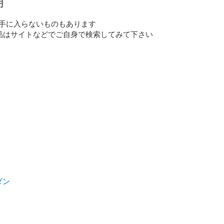
明
手に入らないものもあります

品はサイトなどでご自身で検索してみて下さい

ダン