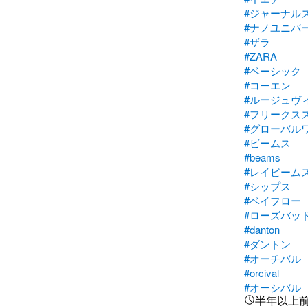
#ジャーナル
#ナノユニバ
#ザラ
#ZARA
#ベーシック
#コーエン
#ルージュヴ
#フリークス
#グローバル
#ビームス
#beams
#レイビーム
#シップス
#ベイフロー
#ローズバッ
#danton
#ダントン
#オーチバル
#orcival
#オーシバル
半年以上