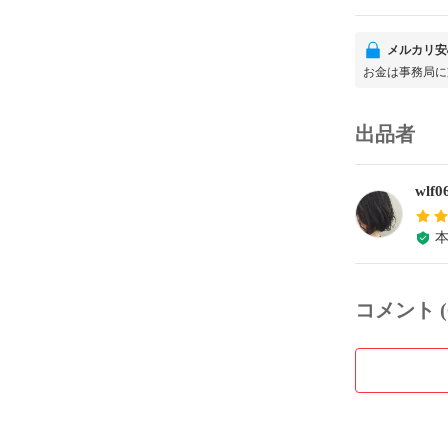
メルカリ安
お金は事務局に
出品者
wlf
コメント (