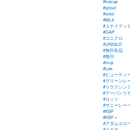
#inacap
#goout
#solol
#ML4
#ユナイテッ
#GAP
#ユニクロ
#UNIQLO
#無印良品
#無印
#muji
#Lee
#ビューティ
#グリーンレ
#リラクシン
#アーバンリ
#ロッソ
#サニーレー
#KBF
#KBF＋
#アダムエロ
#イエナ