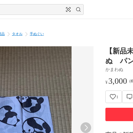
用品
タオル
手ぬぐい
【新品
ぬ パ
かまわぬ
3,000
(
¥
1