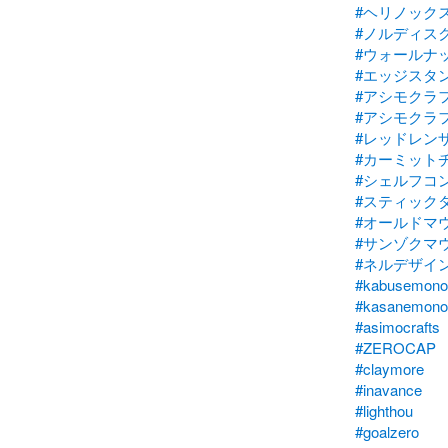
#ヘリノック
#ノルディス
#ウォールナ
#エッジスタ
#アシモクラ
#アシモクラ
#レッドレン
#カーミット
#シェルフコ
#スティック
#オールドマ
#サンゾクマ
#ネルデザイ
#kabusemono
#kasanemono
#asimocrafts
#ZEROCAP
#claymore
#inavance
#lighthou
#goalzero