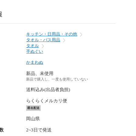
報
キッチン・日用品・その他
タオル・バス用品
タオル
手ぬぐい
かまわぬ
新品、未使用
新品で購入し、一度も使用していない
送料込み(出品者負担)
らくらくメルカリ便
匿名配送
岡山県
数
2~3日で発送