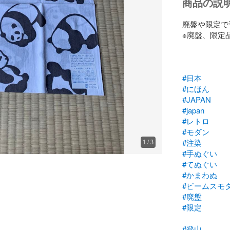
商品の説
廃盤や限定で
※廃盤、限定
#日本
#にほん
#JAPAN
#japan
#レトロ
#モダン
#注染
1
/
3
#手ぬぐい
#てぬぐい
#かまわぬ
#ビームスモ
#廃盤
#限定
#登山