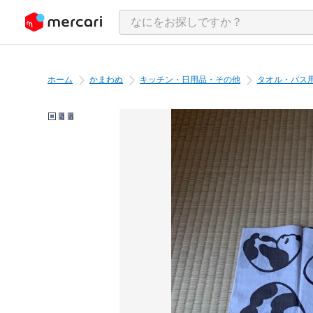
ンツにスキップ
ホーム
かまわぬ
キッチン・日用品・その他
タオル・バス