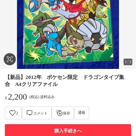
1
/
3
【新品】2012年 ポケセン限定 ドラゴンタイプ集
合 A4クリアファイル
2,200
(税込) 送料込み
¥
通報
2
コメント
保存
購入手続きへ