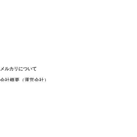
メルカリについて
会社概要（運営会社）
採用情報
プレスリリース
公式ブログ
プレスキット
メルカリUS
メルカリShops
m department（エムデパ）
ヘルプ